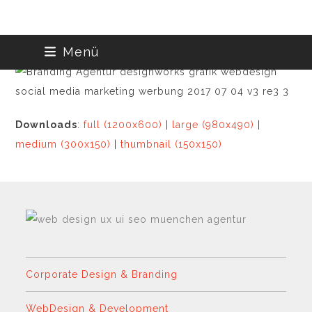
Skip
Menü
to
content
Downloads
:
full (1200x600)
|
large (980x490)
|
medium (300x150)
|
thumbnail (150x150)
Corporate Design & Branding
WebDesign & Development