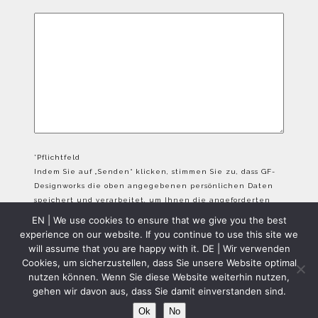
*Pflichtfeld
Indem Sie auf „Senden“ klicken, stimmen Sie zu, dass GF-
Designworks die oben angegebenen persönlichen Daten
speichert und verarbeitet, um Ihnen die angeforderten
Inhalte bereitzustellen.
EN | We use cookies to ensure that we give you the best
experience on our website. If you continue to use this site we
will assume that you are happy with it. DE | Wir verwenden
Cookies, um sicherzustellen, dass Sie unsere Website optimal
nutzen können. Wenn Sie diese Website weiterhin nutzen,
gehen wir davon aus, dass Sie damit einverstanden sind.
GFD Copyright 2024 - All Rights Reserved
Ok
No