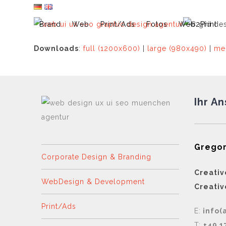
Skip
to
Brand
Web
Print/Ads
Fotos
Web2Print
content
Downloads
:
full (1200x600)
|
large (980x490)
|
me
Ihr A
Gregor
Corporate Design & Branding
Creativ
WebDesign & Development
Creativ
Print/Ads
E:
info(
T:
+49 1