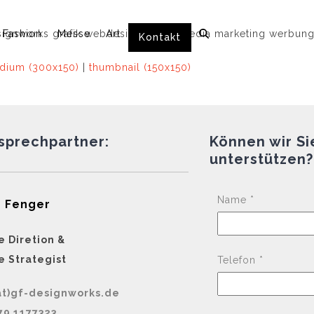
Fashion
Messe
Art
Kontakt
dium (300x150)
|
thumbnail (150x150)
nsprechpartner:
Können wir Si
unterstützen?
Name *
 Fenger
e Diretion &
e Strategist
Telefon *
at)gf-designworks.de
79 1177323