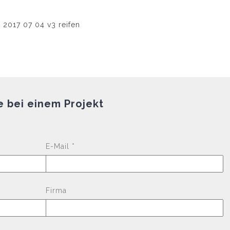
e bei einem Projekt
Please leave this fi
E-Mail *
Firma