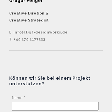
Gregor Fenger
Creative Diretion &
Creative Strategist
E:
info(at)gf-designworks.de
T:
+49 179 1177323
Können wir Sie bei einem Projekt
unterstützen?
Pleas
Name *