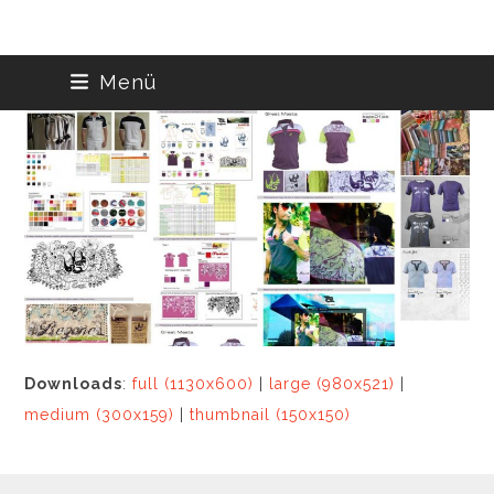
Skip
Menü
to
content
Downloads
:
full (1130x600)
|
large (980x521)
|
medium (300x159)
|
thumbnail (150x150)