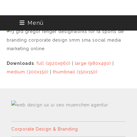
Skip
Menü
to
content
Downloads
:
full (1920x960)
|
large (980x490)
|
medium (300x150)
|
thumbnail (150x150)
Corporate Design & Branding