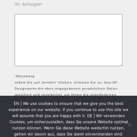
Ihr Anliegen:
*Pflichtfeld
Indem Sie auf „Senden“ klicken, stimmen Sie zu, dass GF-
Designworks die oben angegebenen persönlichen Daten
speichert und verarbeitet, um Ihnen die angeforderten
Inhalte bereitzustellen.
EN | We use cookies to ensure that we give you the best
experience on our website. If you continue to use this site we
will assume that you are happy with it. DE | Wir verwenden
Cookies, um sicherzustellen, dass Sie unsere Website optimal
nutzen können. Wenn Sie diese Website weiterhin nutzen,
gehen wir davon aus, dass Sie damit einverstanden sind.