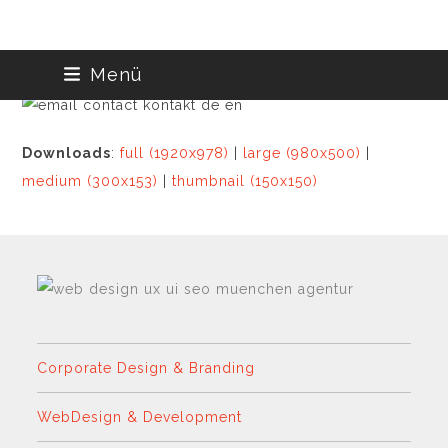
Skip
Menü
to
content
Downloads
:
full (1920x978)
|
large (980x500)
|
medium (300x153)
|
thumbnail (150x150)
Corporate Design & Branding
WebDesign & Development