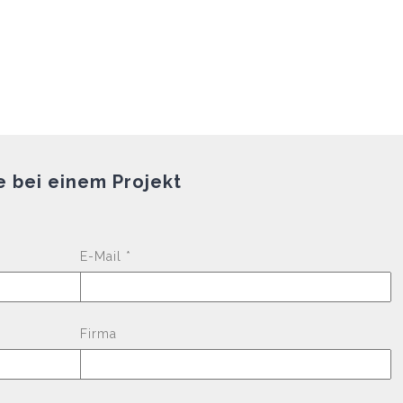
e bei einem Projekt
Please leave this fi
E-Mail *
Firma