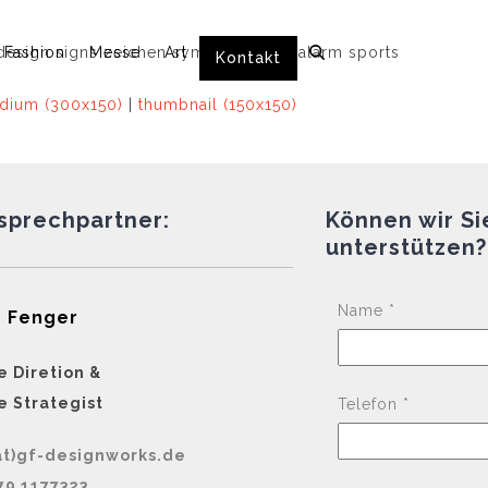
Fashion
Messe
Art
Kontakt
dium (300x150)
|
thumbnail (150x150)
nsprechpartner:
Können wir Si
unterstützen?
Name *
 Fenger
e Diretion &
e Strategist
Telefon *
at)gf-designworks.de
79 1177323