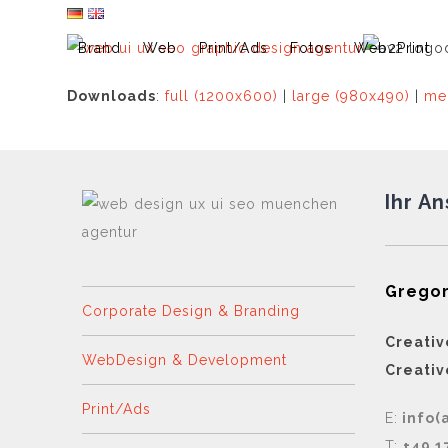
Skip
to
Brand
Web
Print/Ads
Fotos
Web2Print
content
Downloads
:
full (1200x600)
|
large (980x490)
|
me
Ihr A
Gregor
Corporate Design & Branding
Creativ
WebDesign & Development
Creativ
Print/Ads
E:
info(
T:
+49 1