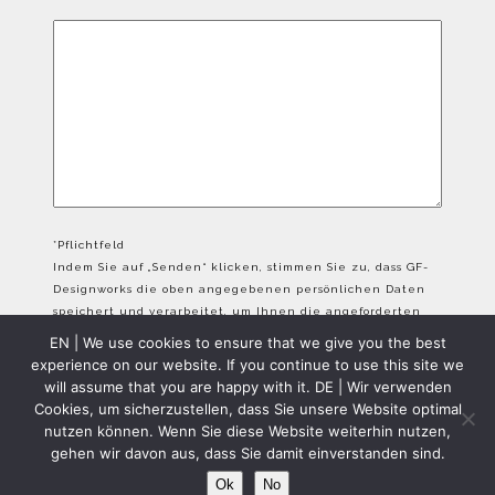
*Pflichtfeld
Indem Sie auf „Senden“ klicken, stimmen Sie zu, dass GF-
Designworks die oben angegebenen persönlichen Daten
speichert und verarbeitet, um Ihnen die angeforderten
Inhalte bereitzustellen.
EN | We use cookies to ensure that we give you the best
experience on our website. If you continue to use this site we
will assume that you are happy with it. DE | Wir verwenden
Cookies, um sicherzustellen, dass Sie unsere Website optimal
nutzen können. Wenn Sie diese Website weiterhin nutzen,
gehen wir davon aus, dass Sie damit einverstanden sind.
GFD Copyright 2024 - All Rights Reserved
Ok
No