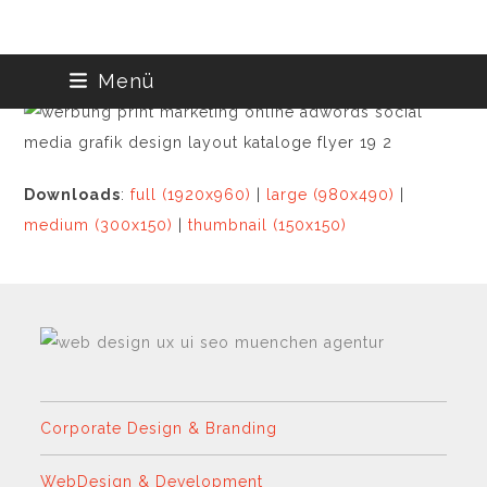
Skip
Menü
to
content
Downloads
:
full (1920x960)
|
large (980x490)
|
medium (300x150)
|
thumbnail (150x150)
Corporate Design & Branding
WebDesign & Development