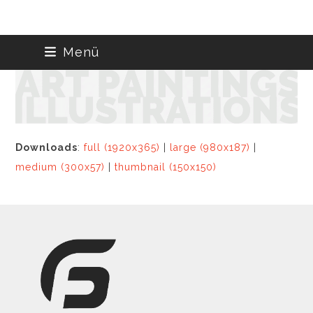
Skip
Menü
to
content
Downloads
:
full (1920x365)
|
large (980x187)
|
medium (300x57)
|
thumbnail (150x150)