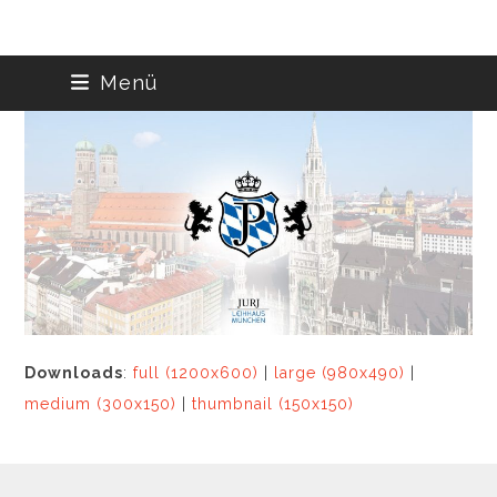
Skip
Menü
to
content
Downloads
:
full (1200x600)
|
large (980x490)
|
medium (300x150)
|
thumbnail (150x150)