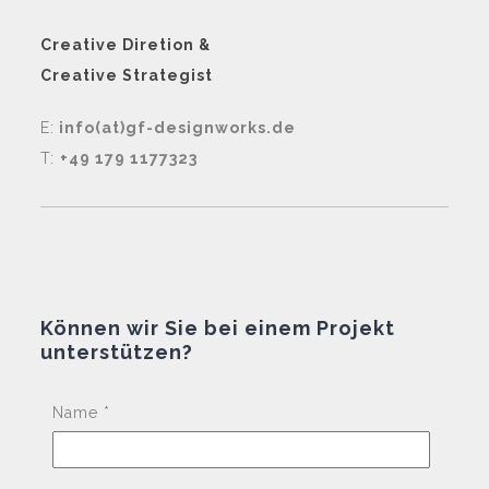
Creative Diretion &
Creative Strategist
E:
info(at)gf-designworks.de
T:
+49 179 1177323
Können wir Sie bei einem Projekt
unterstützen?
Pleas
Name *