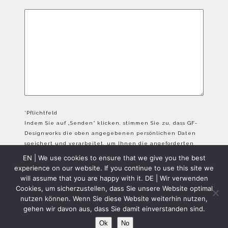
*Pflichtfeld
Indem Sie auf „Senden“ klicken, stimmen Sie zu, dass GF-
Designworks die oben angegebenen persönlichen Daten
speichert und verarbeitet, um Ihnen die angeforderten
Inhalte bereitzustellen.
EN | We use cookies to ensure that we give you the best
experience on our website. If you continue to use this site we
will assume that you are happy with it. DE | Wir verwenden
Cookies, um sicherzustellen, dass Sie unsere Website optimal
nutzen können. Wenn Sie diese Website weiterhin nutzen,
gehen wir davon aus, dass Sie damit einverstanden sind.
GFD Copyright 2024 - All Rights Reserved
Ok
No