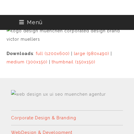
Skip
Menü
to
content
Downloads
:
full (1200x600)
|
large (980x490)
|
medium (300x150)
|
thumbnail (150x150)
Corporate Design & Branding
WebDesign & Development