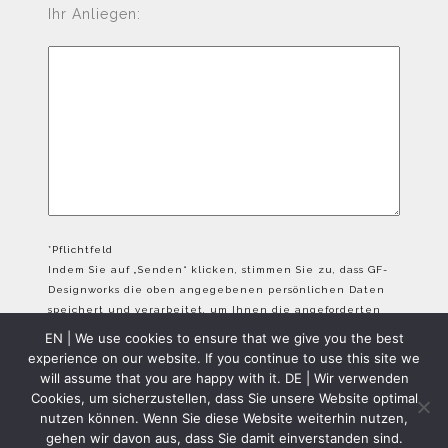
Ihr Anliegen:
*Pflichtfeld
Indem Sie auf „Senden“ klicken, stimmen Sie zu, dass GF-
Designworks die oben angegebenen persönlichen Daten
speichert und verarbeitet, um Ihnen die angeforderten
Inhalte bereitzustellen.
EN | We use cookies to ensure that we give you the best
experience on our website. If you continue to use this site we
will assume that you are happy with it. DE | Wir verwenden
Cookies, um sicherzustellen, dass Sie unsere Website optimal
nutzen können. Wenn Sie diese Website weiterhin nutzen,
gehen wir davon aus, dass Sie damit einverstanden sind.