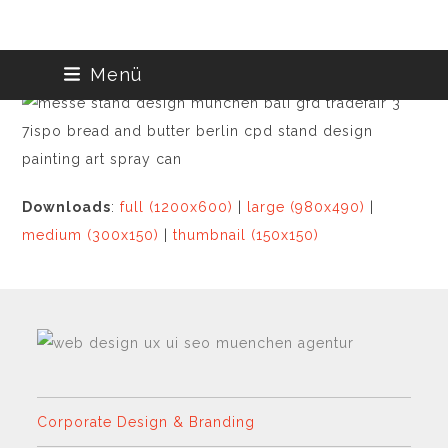
Skip
Menü
to
content
Downloads
:
full (1200x600)
|
large (980x490)
|
medium (300x150)
|
thumbnail (150x150)
Corporate Design & Branding