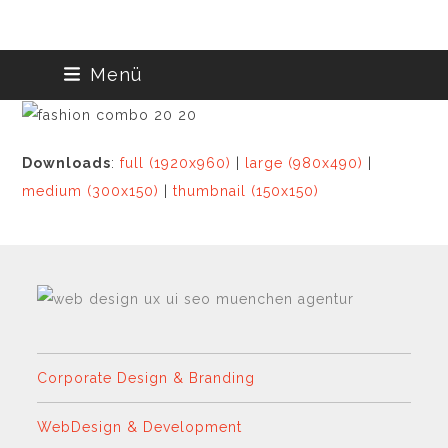
Skip
Menü
to
content
Downloads
:
full (1920x960)
|
large (980x490)
|
medium (300x150)
|
thumbnail (150x150)
Corporate Design & Branding
WebDesign & Development