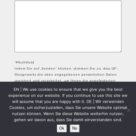
*Pflichtfeld
Indem Sie auf „Senden“ klicken, stimmen Sie zu, dass GF-
Designworks die oben angegebenen persönlichen Daten
speichert und verarbeitet, um Ihnen die angeforderten
Inhalte bereitzustellen.
EN | We use cookies to ensure that we give you the best
experience on our website. If you continue to use this site we
will assume that you are happy with it. DE | Wir verwenden
Cookies, um sicherzustellen, dass Sie unsere Website optimal
nutzen können. Wenn Sie diese Website weiterhin nutzen,
gehen wir davon aus, dass Sie damit einverstanden sind.
GFD Copyright 2024 - All Rights Reserved
Ok
No
Impressum & Datenschutzbestimmungen
Kontakt