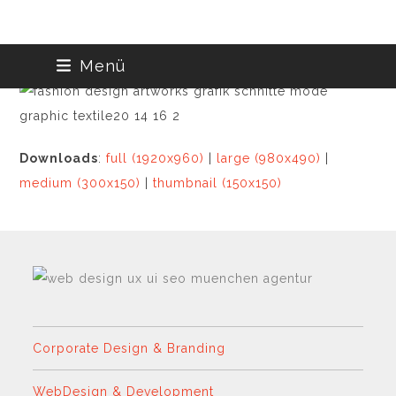
Skip
Menü
to
content
Downloads
:
full (1920x960)
|
large (980x490)
|
medium (300x150)
|
thumbnail (150x150)
Corporate Design & Branding
WebDesign & Development