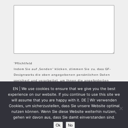
*Pflichtfeld
Indem Sie auf „Senden“ klicken, stimmen Sie zu, dass GF-
Designworks die oben angegebenen persönlichen Daten
speichert und verarbeitet, um Ihnen die angeforderten
Inhalte bereitzustellen.
EN | We use cookies to ensure that we give you the best
experience on our website. If you continue to use this site we
will assume that you are happy with it. DE | Wir verwenden
Cookies, um sicherzustellen, dass Sie unsere Website optimal
nutzen können. Wenn Sie diese Website weiterhin nutzen,
gehen wir davon aus, dass Sie damit einverstanden sind.
GFD Copyright 2024 - All Rights Reserved
Ok
No