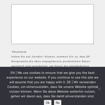
*Pflichtfeld
Indem Sie auf „Senden“ klicken, stimmen Sie zu, dass GF-
Designworks die oben angegebenen persönlichen Daten
speichert und verarbeitet, um Ihnen die angeforderten
Inhalte bereitzustellen.
EN | We use cookies to ensure that we give you the best
experience on our website. If you continue to use this site we
will assume that you are happy with it. DE | Wir verwenden
Cookies, um sicherzustellen, dass Sie unsere Website optimal
nutzen können. Wenn Sie diese Website weiterhin nutzen,
gehen wir davon aus, dass Sie damit einverstanden sind.
GFD Copyright 2024 - All Rights Reserved
Ok
No