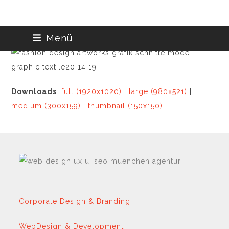
Skip
Menü
to
content
Downloads
:
full (1920x1020)
|
large (980x521)
|
medium (300x159)
|
thumbnail (150x150)
Corporate Design & Branding
WebDesign & Development