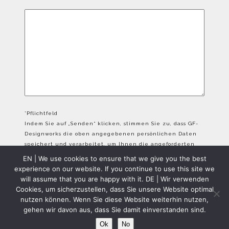
*Pflichtfeld
Indem Sie auf „Senden“ klicken, stimmen Sie zu, dass GF-
Designworks die oben angegebenen persönlichen Daten
speichert und verarbeitet, um Ihnen die angeforderten
Inhalte bereitzustellen.
EN | We use cookies to ensure that we give you the best
experience on our website. If you continue to use this site we
will assume that you are happy with it. DE | Wir verwenden
Cookies, um sicherzustellen, dass Sie unsere Website optimal
nutzen können. Wenn Sie diese Website weiterhin nutzen,
gehen wir davon aus, dass Sie damit einverstanden sind.
GFD Copyright 2024 - All Rights Reserved
Ok
No