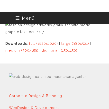
Skip
Menü
to
content
Downloads
:
full (1920x1020)
|
large (980x521)
|
medium (300x159)
|
thumbnail (150x150)
Corporate Design & Branding
WebDesign & Development