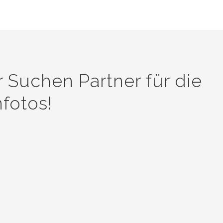
r Suchen Partner für die
fotos!
 Ihren Kunden den besonderen „Touch
 Umwandlung in Kunst an. Wir verfü
chen in Asien.