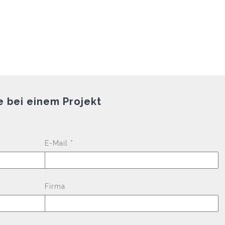
e bei einem Projekt
Please leave this fi
E-Mail *
Firma