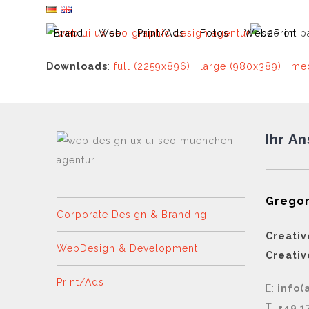
Skip
to
Brand
Web
Print/Ads
Fotos
Web2Print
content
Downloads
:
full (2259x896)
|
large (980x389)
|
med
Ihr A
Gregor
Corporate Design & Branding
Creativ
WebDesign & Development
Creativ
Print/Ads
E:
info(
T:
+49 1