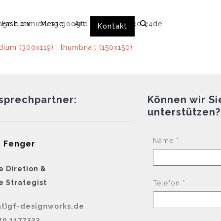
Fashion
Messe
Art
Kontakt
ium (300x119)
|
thumbnail (150x150)
nsprechpartner:
Können wir Si
unterstützen?
Name *
 Fenger
e Diretion &
e Strategist
Telefon *
at)gf-designworks.de
79 1177323