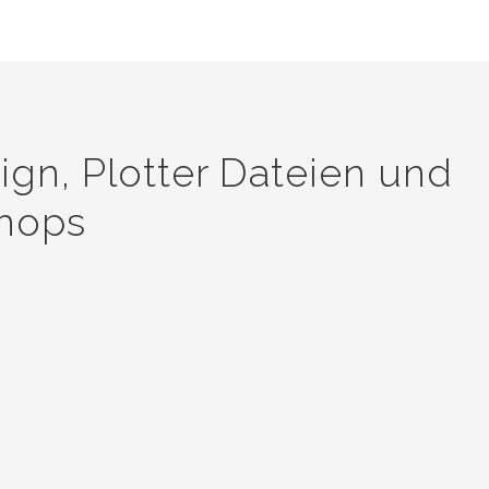
sign, Plotter Dateien und
Shops
lotter und brauchen tolle Walltattoo
agen inklusive der Plotter Dateien un
für Ihren Online Shops. Wir haben s
en für Europas größte Online Printer