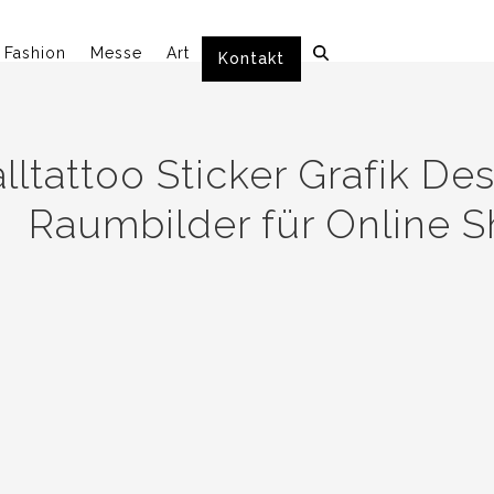
Fashion
Messe
Art
Kontakt
lltattoo Sticker Grafik De
Raumbilder für Online 
Sie haben P
Grafik Vorl
Raumbilder 
4000 Grafik