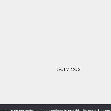
Services
Wir freuen uns auf Ihre Projektan
erience on our website. If you continue to use this site we will assum