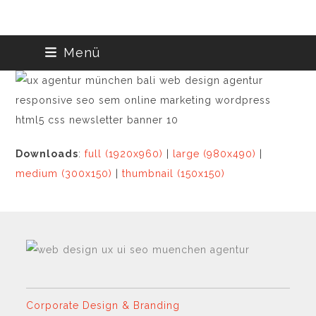
Skip
Menü
to
content
Downloads
:
full (1920x960)
|
large (980x490)
|
medium (300x150)
|
thumbnail (150x150)
Corporate Design & Branding