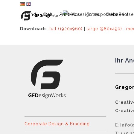
Skip
to
Brand
Web
Print/Ads
Fotos
Web2Print
content
Downloads
:
full (1920x960)
|
large (980x490)
|
med
Ihr A
Gregor
Creativ
Creativ
Corporate Design & Branding
E:
info(
T:
+49 1