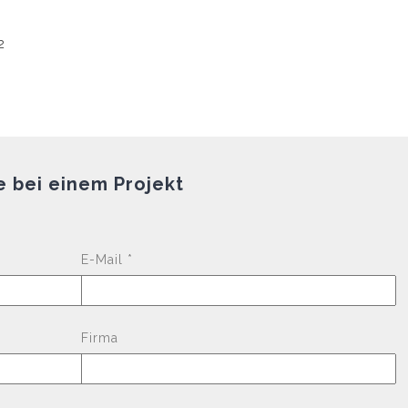
e bei einem Projekt
Please leave this fi
E-Mail *
Firma