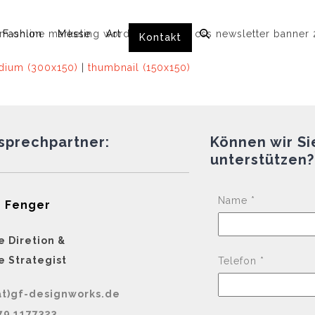
Fashion
Messe
Art
Kontakt
ium (300x150)
|
thumbnail (150x150)
nsprechpartner:
Können wir Si
unterstützen?
Name *
 Fenger
e Diretion &
e Strategist
Telefon *
at)gf-designworks.de
79 1177323