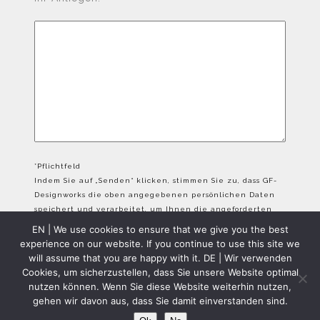
*Pflichtfeld
Indem Sie auf „Senden“ klicken, stimmen Sie zu, dass GF-
Designworks die oben angegebenen persönlichen Daten
speichert und verarbeitet, um Ihnen die angeforderten
Inhalte bereitzustellen.
EN | We use cookies to ensure that we give you the best
experience on our website. If you continue to use this site we
will assume that you are happy with it. DE | Wir verwenden
Cookies, um sicherzustellen, dass Sie unsere Website optimal
nutzen können. Wenn Sie diese Website weiterhin nutzen,
gehen wir davon aus, dass Sie damit einverstanden sind.
GFD Copyright 2024 - All Rights Reserved