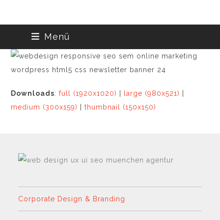
Skip
Menü
to
content
Downloads
:
full (1920x1020)
|
large (980x521)
|
medium (300x159)
|
thumbnail (150x150)
Corporate Design & Branding