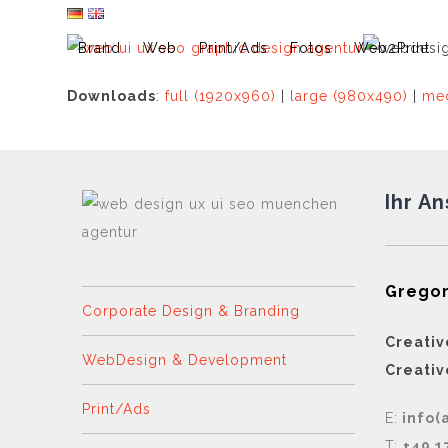
Skip
to
Brand
Web
Print/Ads
Fotos
Web2Print
content
Downloads
:
full (1920x960)
|
large (980x490)
|
med
Ihr A
Gregor
Corporate Design & Branding
Creativ
WebDesign & Development
Creativ
Print/Ads
E:
info(
T:
+49 1