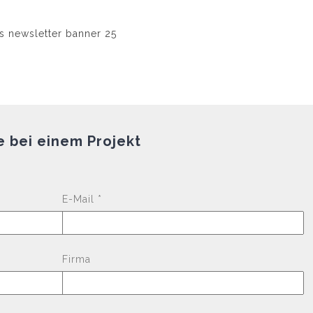
e bei einem Projekt
Please leave this fi
E-Mail *
Firma