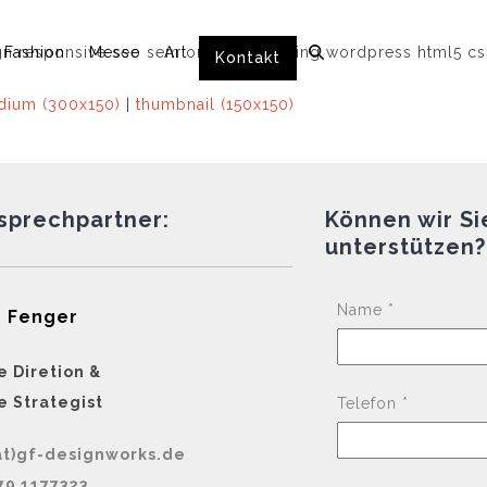
Fashion
Messe
Art
Kontakt
ium (300x150)
|
thumbnail (150x150)
nsprechpartner:
Können wir Si
unterstützen?
Name *
 Fenger
e Diretion &
e Strategist
Telefon *
at)gf-designworks.de
79 1177323