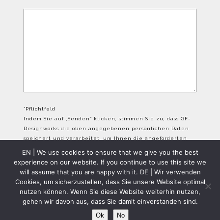
*Pflichtfeld
Indem Sie auf „Senden“ klicken, stimmen Sie zu, dass GF-
Designworks die oben angegebenen persönlichen Daten
speichert und verarbeitet, um Ihnen die angeforderten
Inhalte bereitzustellen.
EN | We use cookies to ensure that we give you the best
experience on our website. If you continue to use this site we
will assume that you are happy with it. DE | Wir verwenden
Cookies, um sicherzustellen, dass Sie unsere Website optimal
nutzen können. Wenn Sie diese Website weiterhin nutzen,
gehen wir davon aus, dass Sie damit einverstanden sind.
GFD Copyright 2024 - All Rights Reserved
Ok
No