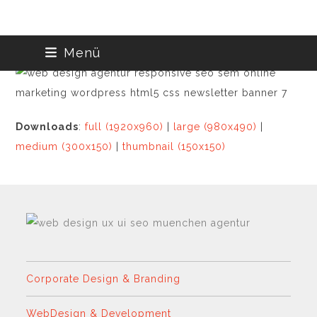
Skip
Menü
to
content
Downloads
:
full (1920x960)
|
large (980x490)
|
medium (300x150)
|
thumbnail (150x150)
Corporate Design & Branding
WebDesign & Development