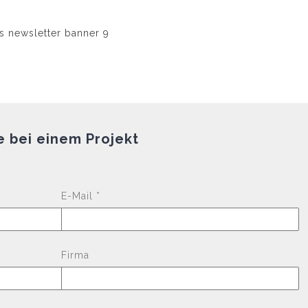
e bei einem Projekt
Please leave this fi
E-Mail *
Firma