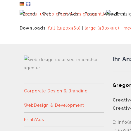
Skip
to
Brand
Web
Print/Ads
Fotos
Web2Print
content
Downloads
:
full (1920x960)
|
large (980x490)
|
med
Ihr A
Gregor
Corporate Design & Branding
Creativ
WebDesign & Development
Creativ
Print/Ads
E:
info(
T:
+49 1