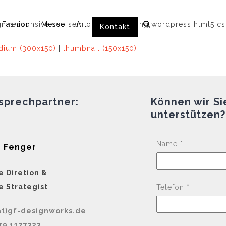
Fashion
Messe
Art
Kontakt
ium (300x150)
|
thumbnail (150x150)
nsprechpartner:
Können wir Si
unterstützen?
Name *
 Fenger
e Diretion &
e Strategist
Telefon *
at)gf-designworks.de
79 1177323