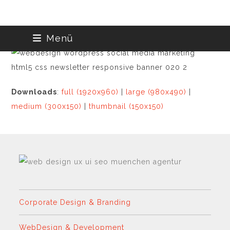
Skip
Menü
to
content
Downloads
:
full (1920x960)
|
large (980x490)
|
medium (300x150)
|
thumbnail (150x150)
Corporate Design & Branding
WebDesign & Development