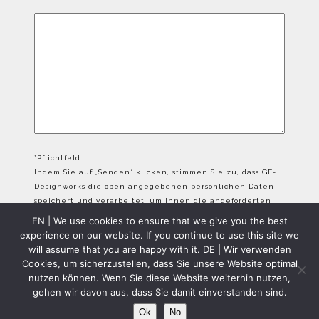
*Pflichtfeld
Indem Sie auf „Senden“ klicken, stimmen Sie zu, dass GF-
Designworks die oben angegebenen persönlichen Daten
speichert und verarbeitet, um Ihnen die angeforderten
Inhalte bereitzustellen.
EN | We use cookies to ensure that we give you the best
experience on our website. If you continue to use this site we
will assume that you are happy with it. DE | Wir verwenden
Cookies, um sicherzustellen, dass Sie unsere Website optimal
nutzen können. Wenn Sie diese Website weiterhin nutzen,
gehen wir davon aus, dass Sie damit einverstanden sind.
GFD Copyright 2024 - All Rights Reserved
Ok
No