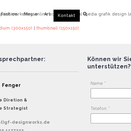
Fashion
Messe
Art
Kontakt
ium (300x150)
|
thumbnail (150x150)
nsprechpartner:
Können wir Si
unterstützen?
Name *
 Fenger
e Diretion &
e Strategist
Telefon *
at)gf-designworks.de
79 1177323