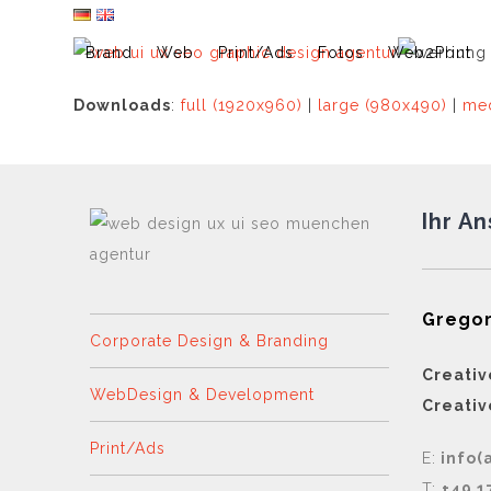
Skip
to
Brand
Web
Print/Ads
Fotos
Web2Print
content
Downloads
:
full (1920x960)
|
large (980x490)
|
med
Ihr A
Gregor
Corporate Design & Branding
Creativ
WebDesign & Development
Creativ
Print/Ads
E:
info(
T:
+49 1