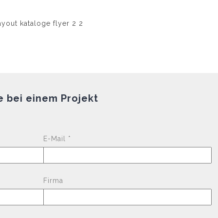
e bei einem Projekt
Please leave this fi
E-Mail *
Firma