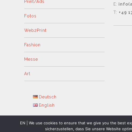
Print/Ads
E:
info(
T:
+49 1
Fotos
Web2Print
Fashion
Messe
Art
Deutsch
English
EN | We use cookies to ensure that we give you the best exp
sicherzustellen, dass Sie unsere Website opti