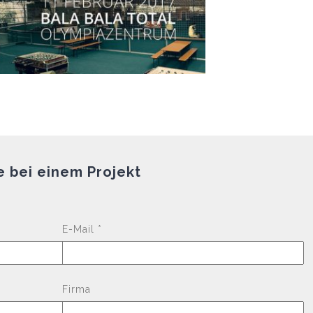
e bei einem Projekt
Please leave this fi
E-Mail *
Firma