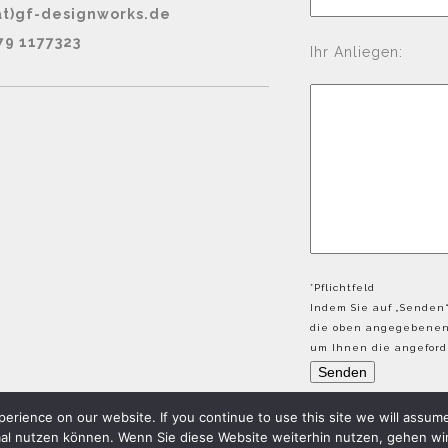
at)gf-designworks.de
79 1177323
Ihr Anliegen:
*Pflichtfeld
Indem Sie auf „Senden“
die oben angegebenen 
um Ihnen die angeforde
erience on our website. If you continue to use this site we will assum
mal nutzen können. Wenn Sie diese Website weiterhin nutzen, gehen wir