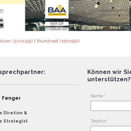
dium (300x159)
|
thumbnail (150x150)
nsprechpartner:
Können wir Si
unterstützen?
Name *
 Fenger
e Diretion &
e Strategist
Telefon *